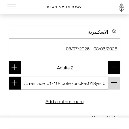
PLAN YOUR STAY
Go to the Four Seasons home page
Add another room