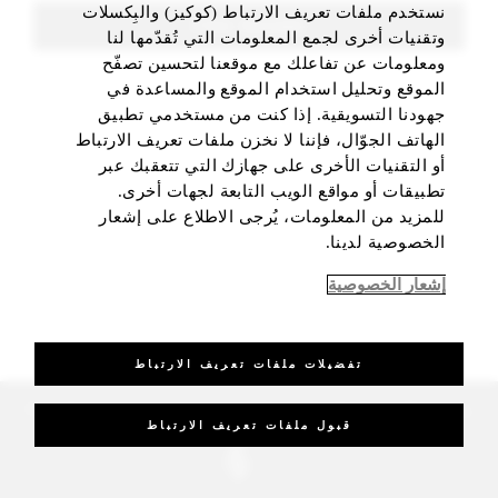
نستخدم ملفات تعريف الارتباط (كوكيز) والبِكسلات
FIND ROOMS
وتقنيات أخرى لجمع المعلومات التي تُقدّمها لنا
ومعلومات عن تفاعلك مع موقعنا لتحسين تصفّح
الموقع وتحليل استخدام الموقع والمساعدة في
جهودنا التسويقية. إذا كنت من مستخدمي تطبيق
الهاتف الجوّال، فإننا لا نخزن ملفات تعريف الارتباط
أو التقنيات الأخرى على جهازك التي تتعقبك عبر
تطبيقات أو مواقع الويب التابعة لجهات أخرى.
للمزيد من المعلومات، يُرجى الاطلاع على إشعار
الخصوصية لدينا.
إشعار الخصوصية
تفضيلات ملفات تعريف الارتباط
_Four Seasons Hotels Limited 1997-2026. All Rights Reserved.
قبول ملفات تعريف الارتباط