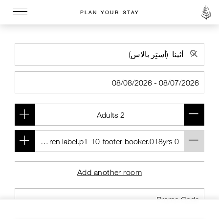
PLAN YOUR STAY
Go to the Four Seasons home page
Add another room