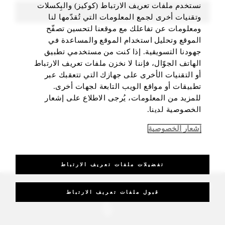
نستخدم ملفات تعريف الارتباط (كوكيز) والبِكسلات
FIND ROOMS
وتقنيات أخرى لجمع المعلومات التي تُقدّمها لنا
ومعلومات عن تفاعلك مع موقعنا لتحسين تصفّح
الموقع وتحليل استخدام الموقع والمساعدة في
جهودنا التسويقية. إذا كنت من مستخدمي تطبيق
الهاتف الجوّال، فإننا لا نخزن ملفات تعريف الارتباط
أو التقنيات الأخرى على جهازك التي تتعقبك عبر
تطبيقات أو مواقع الويب التابعة لجهات أخرى.
للمزيد من المعلومات، يُرجى الاطلاع على إشعار
الخصوصية لدينا.
إشعار الخصوصية
تفضيلات ملفات تعريف الارتباط
_Four Seasons Hotels Limited 1997-2026. All Rights Reserved.
قبول ملفات تعريف الارتباط