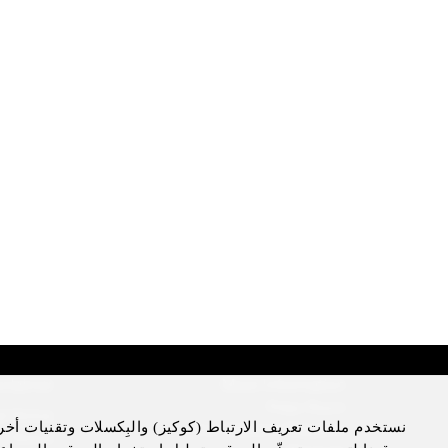
sclaimer
More Information
Press Room
l Notice
نستخدم ملفات تعريف الارتباط (كوكيز) والبِكسلات وتقنيات أخر
Four Seasons Magazine
cy Notice