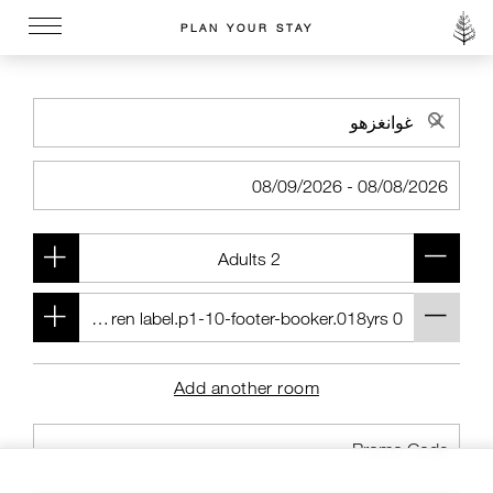
PLAN YOUR STAY
Go to the Four Seasons home page
Add another room