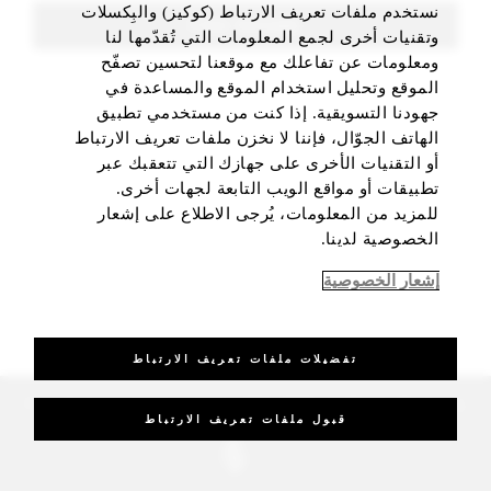
نستخدم ملفات تعريف الارتباط (كوكيز) والبِكسلات
FIND ROOMS
وتقنيات أخرى لجمع المعلومات التي تُقدّمها لنا
ومعلومات عن تفاعلك مع موقعنا لتحسين تصفّح
الموقع وتحليل استخدام الموقع والمساعدة في
جهودنا التسويقية. إذا كنت من مستخدمي تطبيق
الهاتف الجوّال، فإننا لا نخزن ملفات تعريف الارتباط
أو التقنيات الأخرى على جهازك التي تتعقبك عبر
تطبيقات أو مواقع الويب التابعة لجهات أخرى.
للمزيد من المعلومات، يُرجى الاطلاع على إشعار
الخصوصية لدينا.
إشعار الخصوصية
تفضيلات ملفات تعريف الارتباط
_Four Seasons Hotels Limited 1997-2026. All Rights Reserved.
قبول ملفات تعريف الارتباط