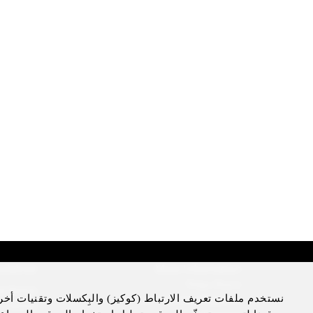
sclaimer
More Information
Press Room
l Notice
نستخدم ملفات تعريف الارتباط (كوكيز) والبِكسلات وتقنيات أخر
Four Seasons Magazine
cy Notice