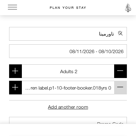
PLAN YOUR STAY
Go to the Four Seasons home page
Add another room