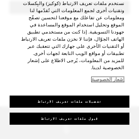
نستخدم ملفات تعريف الارتباط (كوكيز) والبِكسلات
FIND ROOMS
وتقنيات أخرى لجمع المعلومات التي تُقدّمها لنا
ومعلومات عن تفاعلك مع موقعنا لتحسين تصفّح
الموقع وتحليل استخدام الموقع والمساعدة في
جهودنا التسويقية. إذا كنت من مستخدمي تطبيق
الهاتف الجوّال، فإننا لا نخزن ملفات تعريف الارتباط
أو التقنيات الأخرى على جهازك التي تتعقبك عبر
تطبيقات أو مواقع الويب التابعة لجهات أخرى.
للمزيد من المعلومات، يُرجى الاطلاع على إشعار
الخصوصية لدينا.
إشعار الخصوصية
تفضيلات ملفات تعريف الارتباط
_Four Seasons Hotels Limited 1997-2026. All Rights Reserved.
قبول ملفات تعريف الارتباط