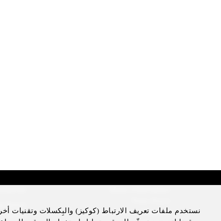
sclaimer
More Information
Press Room
l Notice
نستخدم ملفات تعريف الارتباط (كوكيز) والبِكسلات وتقنيات أخر
Four Seasons Magazine
cy Notice