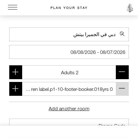
PLAN YOUR STAY
Go to the Four Seasons home page
Add another room