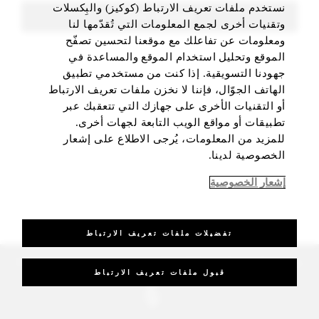
نستخدم ملفات تعريف الارتباط (كوكيز) والبِكسلات
FIND ROOMS
وتقنيات أخرى لجمع المعلومات التي تُقدّمها لنا
ومعلومات عن تفاعلك مع موقعنا لتحسين تصفّح
الموقع وتحليل استخدام الموقع والمساعدة في
جهودنا التسويقية. إذا كنت من مستخدمي تطبيق
الهاتف الجوّال، فإننا لا نخزن ملفات تعريف الارتباط
أو التقنيات الأخرى على جهازك التي تتعقبك عبر
تطبيقات أو مواقع الويب التابعة لجهات أخرى.
للمزيد من المعلومات، يُرجى الاطلاع على إشعار
الخصوصية لدينا.
إشعار الخصوصية
تفضيلات ملفات تعريف الارتباط
_Four Seasons Hotels Limited 1997-2026. All Rights Reserved.
قبول ملفات تعريف الارتباط