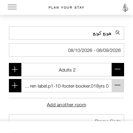
PLAN YOUR STAY
Go to the Four Seasons home page
Add another room