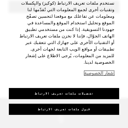
نستخدم ملفات تعريف الارتباط (كوكيز) والبِكسلات
FIND ROOMS
وتقنيات أخرى لجمع المعلومات التي تُقدّمها لنا
ومعلومات عن تفاعلك مع موقعنا لتحسين تصفّح
الموقع وتحليل استخدام الموقع والمساعدة في
جهودنا التسويقية. إذا كنت من مستخدمي تطبيق
الهاتف الجوّال، فإننا لا نخزن ملفات تعريف الارتباط
أو التقنيات الأخرى على جهازك التي تتعقبك عبر
تطبيقات أو مواقع الويب التابعة لجهات أخرى.
للمزيد من المعلومات، يُرجى الاطلاع على إشعار
الخصوصية لدينا.
إشعار الخصوصية
تفضيلات ملفات تعريف الارتباط
_Four Seasons Hotels Limited 1997-2026. All Rights Reserved.
قبول ملفات تعريف الارتباط