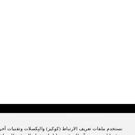
sclaimer
More Information
Press Room
l Notice
نستخدم ملفات تعريف الارتباط (كوكيز) والبِكسلات وتقنيات أخر
Four Seasons Magazine
cy Notice