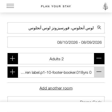
PLAN YOUR STAY
Go to the Four Seasons home page
Add another room