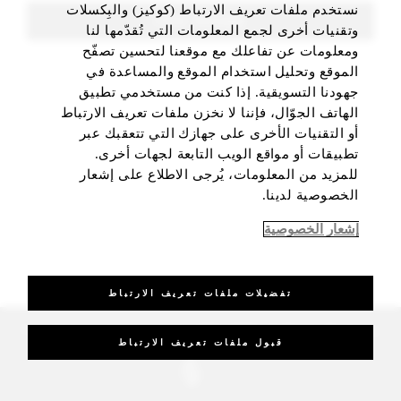
نستخدم ملفات تعريف الارتباط (كوكيز) والبِكسلات
FIND ROOMS
وتقنيات أخرى لجمع المعلومات التي تُقدّمها لنا
ومعلومات عن تفاعلك مع موقعنا لتحسين تصفّح
الموقع وتحليل استخدام الموقع والمساعدة في
جهودنا التسويقية. إذا كنت من مستخدمي تطبيق
الهاتف الجوّال، فإننا لا نخزن ملفات تعريف الارتباط
أو التقنيات الأخرى على جهازك التي تتعقبك عبر
تطبيقات أو مواقع الويب التابعة لجهات أخرى.
للمزيد من المعلومات، يُرجى الاطلاع على إشعار
الخصوصية لدينا.
إشعار الخصوصية
تفضيلات ملفات تعريف الارتباط
_Four Seasons Hotels Limited 1997-2026. All Rights Reserved.
قبول ملفات تعريف الارتباط