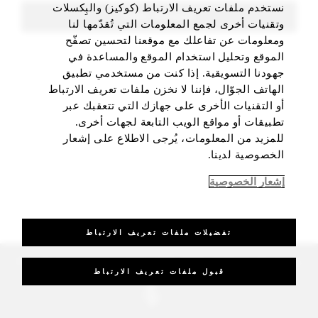
نستخدم ملفات تعريف الارتباط (كوكيز) والبِكسلات
FIND ROOMS
وتقنيات أخرى لجمع المعلومات التي تُقدّمها لنا
ومعلومات عن تفاعلك مع موقعنا لتحسين تصفّح
الموقع وتحليل استخدام الموقع والمساعدة في
جهودنا التسويقية. إذا كنت من مستخدمي تطبيق
الهاتف الجوّال، فإننا لا نخزن ملفات تعريف الارتباط
أو التقنيات الأخرى على جهازك التي تتعقبك عبر
تطبيقات أو مواقع الويب التابعة لجهات أخرى.
للمزيد من المعلومات، يُرجى الاطلاع على إشعار
الخصوصية لدينا.
إشعار الخصوصية
تفضيلات ملفات تعريف الارتباط
_Four Seasons Hotels Limited 1997-2026. All Rights Reserved.
قبول ملفات تعريف الارتباط