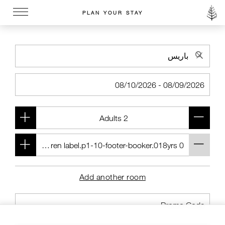
PLAN YOUR STAY
Go to the Four Seasons home page
Add another room