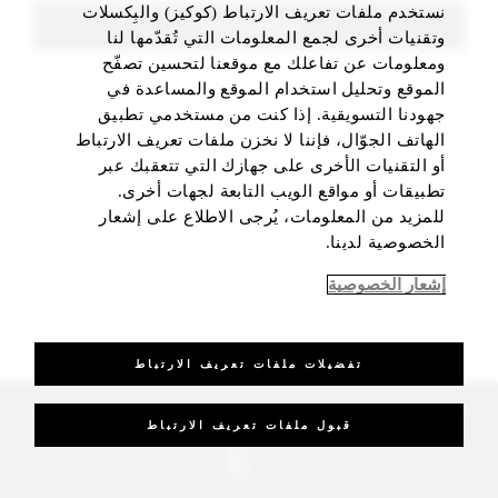
نستخدم ملفات تعريف الارتباط (كوكيز) والبِكسلات
FIND ROOMS
وتقنيات أخرى لجمع المعلومات التي تُقدّمها لنا
ومعلومات عن تفاعلك مع موقعنا لتحسين تصفّح
الموقع وتحليل استخدام الموقع والمساعدة في
جهودنا التسويقية. إذا كنت من مستخدمي تطبيق
الهاتف الجوّال، فإننا لا نخزن ملفات تعريف الارتباط
أو التقنيات الأخرى على جهازك التي تتعقبك عبر
تطبيقات أو مواقع الويب التابعة لجهات أخرى.
للمزيد من المعلومات، يُرجى الاطلاع على إشعار
الخصوصية لدينا.
إشعار الخصوصية
تفضيلات ملفات تعريف الارتباط
_Four Seasons Hotels Limited 1997-2026. All Rights Reserved.
قبول ملفات تعريف الارتباط