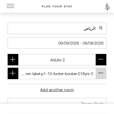
PLAN YOUR STAY
Go to the Four Seasons home page
Add another room