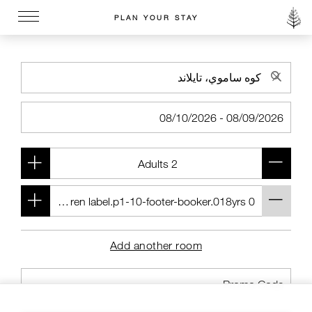
PLAN YOUR STAY
Go to the Four Seasons home page
Add another room