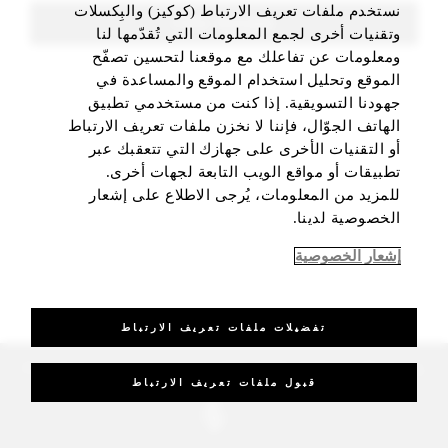
نستخدم ملفات تعريف الارتباط (كوكيز) والبِكسلات
FIND ROOMS
وتقنيات أخرى لجمع المعلومات التي تُقدّمها لنا
ومعلومات عن تفاعلك مع موقعنا لتحسين تصفّح
الموقع وتحليل استخدام الموقع والمساعدة في
جهودنا التسويقية. إذا كنت من مستخدمي تطبيق
الهاتف الجوّال، فإننا لا نخزن ملفات تعريف الارتباط
أو التقنيات الأخرى على جهازك التي تتعقبك عبر
تطبيقات أو مواقع الويب التابعة لجهات أخرى.
للمزيد من المعلومات، يُرجى الاطلاع على إشعار
الخصوصية لدينا.
إشعار الخصوصية
تفضيلات ملفات تعريف الارتباط
_Four Seasons Hotels Limited 1997-2026. All Rights Reserved.
قبول ملفات تعريف الارتباط