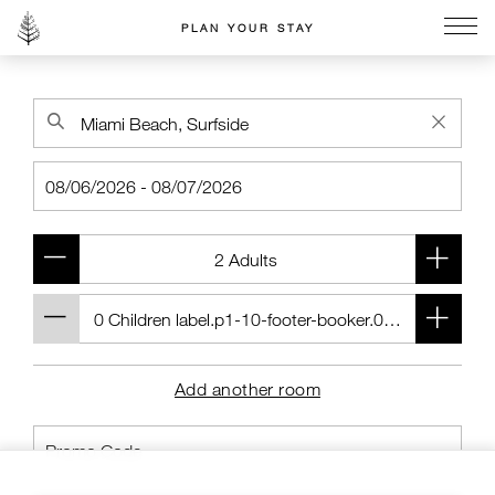
PLAN YOUR STAY
Go to the Four Seasons home page
Add another room