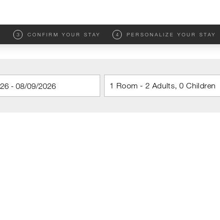
M
3
CONFIRM YOUR STAY
4
PERSONALIZE YOUR STAY
1 Room - 2 Adults, 0 Children