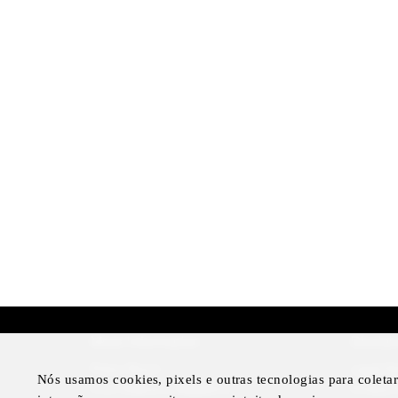
More Information
Disclai
Press Room
Legal N
Nós usamos cookies, pixels e outras tecnologias para colet
Four Seasons Magazine
Privacy 