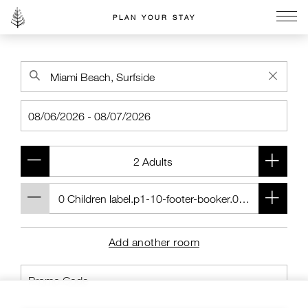
PLAN YOUR STAY
Go to the Four Seasons home page
Add another room