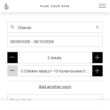
PLAN YOUR STAY
Go to the Four Seasons home page
Add another room