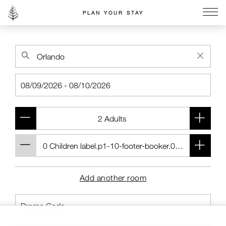
PLAN YOUR STAY
Go to the Four Seasons home page
Add another room