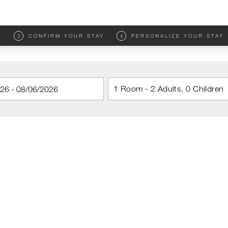
M
3
CONFIRM YOUR STAY
4
PERSONALIZE YOUR STAY
1 Room - 2 Adults, 0 Children