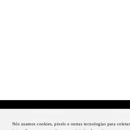
More Information
Disclai
Press Room
Legal N
Nós usamos cookies, pixels e outras tecnologias para colet
Four Seasons Magazine
Privacy 