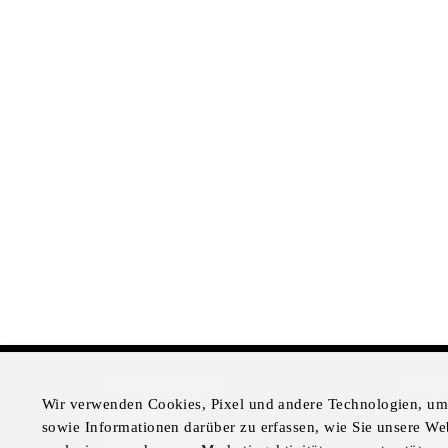
More Information
Disclai
Wir verwenden Cookies, Pixel und andere Technologien, um 
Press Room
Legal N
sowie Informationen darüber zu erfassen, wie Sie unsere We
Four Seasons Magazine
Privacy 