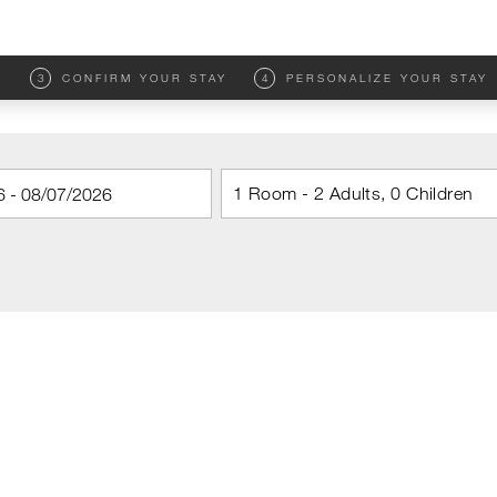
M
3
CONFIRM YOUR STAY
4
PERSONALIZE YOUR STAY
1 Room - 2 Adults, 0 Children