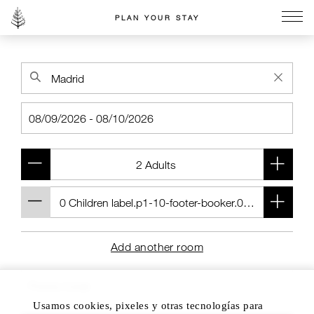
PLAN YOUR STAY
Go to the Four Seasons home page
Add another room
Usamos cookies, pixeles y otras tecnologías para