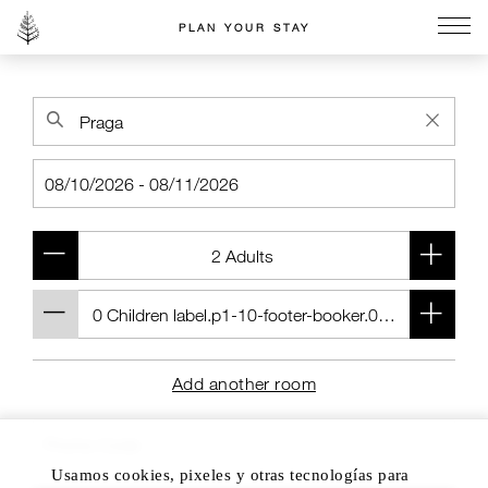
PLAN YOUR STAY
Go to the Four Seasons home page
Add another room
Usamos cookies, pixeles y otras tecnologías para