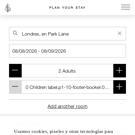
PLAN YOUR STAY
Go to the Four Seasons home page
Add another room
Usamos cookies, pixeles y otras tecnologías para