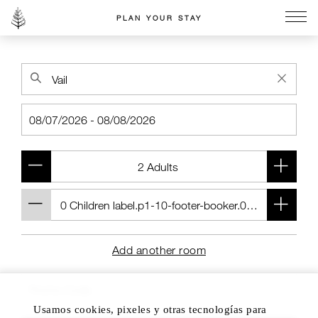
PLAN YOUR STAY
Go to the Four Seasons home page
Add another room
Usamos cookies, pixeles y otras tecnologías para