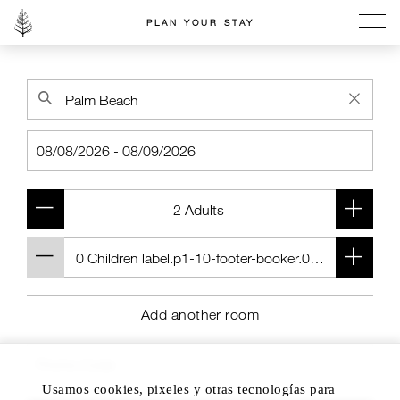
PLAN YOUR STAY
Go to the Four Seasons home page
Add another room
Usamos cookies, pixeles y otras tecnologías para