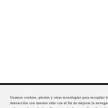
More Information
Disclai
Usamos cookies, pixeles y otras tecnologías para recopilar 
Press Room
Legal N
interacción con nuestro sitio con el fin de mejorar la navegaci
Four Seasons Magazine
Privacy 