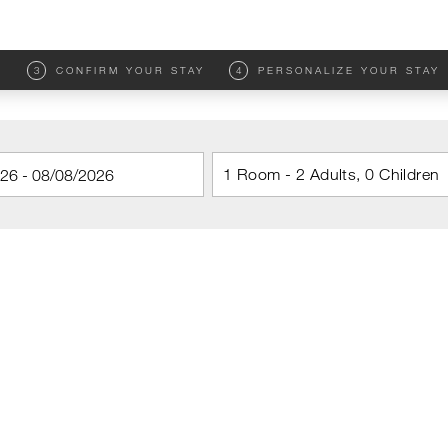
M
3
CONFIRM YOUR STAY
4
PERSONALIZE YOUR STAY
1 Room - 2 Adults, 0 Children