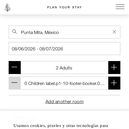
PLAN YOUR STAY
Go to the Four Seasons home page
Add another room
Usamos cookies, pixeles y otras tecnologías para