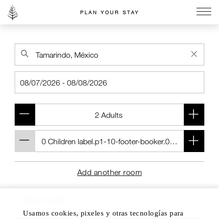
PLAN YOUR STAY
Go to the Four Seasons home page
Add another room
Usamos cookies, pixeles y otras tecnologías para