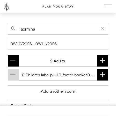
PLAN YOUR STAY
Go to the Four Seasons home page
Add another room