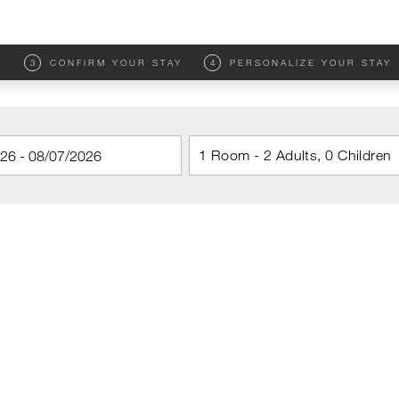
M
3
CONFIRM YOUR STAY
4
PERSONALIZE YOUR STAY
1 Room - 2 Adults, 0 Children