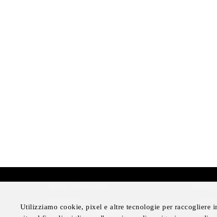
More Information
Disclai
Press Room
Legal N
Utilizziamo cookie, pixel e altre tecnologie per raccogliere in
Four Seasons Magazine
Privacy 