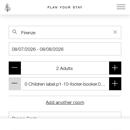
PLAN YOUR STAY
Go to the Four Seasons home page
Add another room