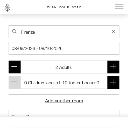
PLAN YOUR STAY
Go to the Four Seasons home page
Add another room