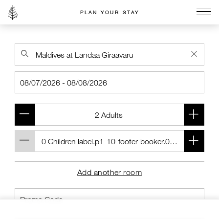
PLAN YOUR STAY
Go to the Four Seasons home page
Add another room