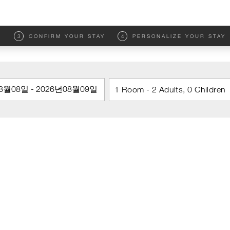
M
3
CONFIRM YOUR STAY
4
PERSONALIZE YOUR STAY
1 Room - 2 Adults, 0 Children