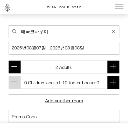
PLAN YOUR STAY
Go to the Four Seasons home page
Add another room