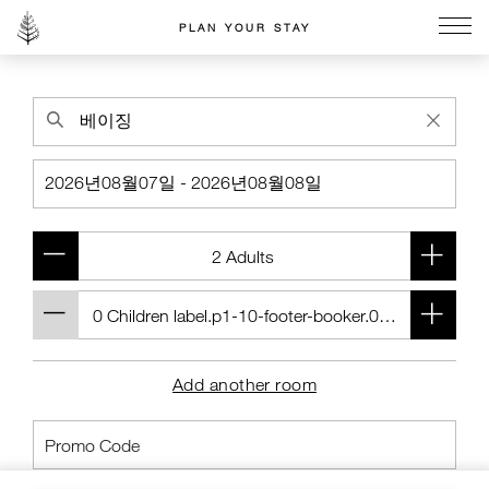
PLAN YOUR STAY
Go to the Four Seasons home page
Add another room