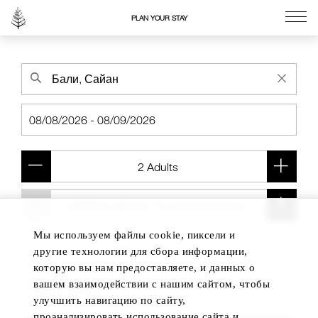
PLAN YOUR STAY
Go to the Four Seasons home page
Мы используем файлы cookie, пиксели и
Add another room
другие технологии для сбора информации,
которую вы нам предоставляете, и данных о
вашем взаимодействии с нашим сайтом, чтобы
улучшить навигацию по сайту,
проанализировать использование сайта и