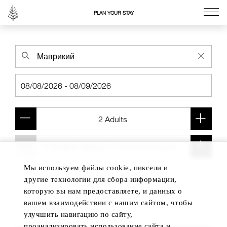
PLAN YOUR STAY
Go to the Four Seasons home page
Мы используем файлы cookie, пиксели и
Add another room
другие технологии для сбора информации,
которую вы нам предоставляете, и данных о
вашем взаимодействии с нашим сайтом, чтобы
улучшить навигацию по сайту,
проанализировать использование сайта и