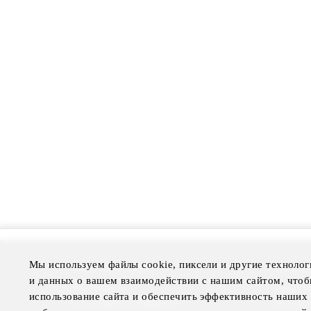
Мы используем файлы cookie, пиксели и другие технолог
More Information
Disclai
и данных о вашем взаимодействии с нашим сайтом, чтоб
Press Room
Legal N
использование сайта и обеспечить эффективность наших 
Four Seasons Magazine
Privacy 