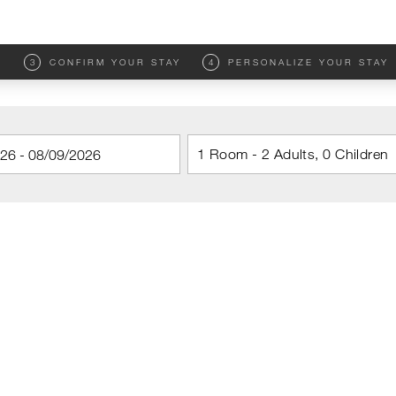
M
3
CONFIRM YOUR STAY
4
PERSONALIZE YOUR STAY
1 Room - 2 Adults, 0 Children