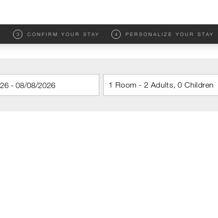
M
3
CONFIRM YOUR STAY
4
PERSONALIZE YOUR STAY
1 Room - 2 Adults, 0 Children