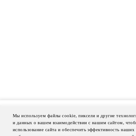
Мы используем файлы cookie, пиксели и другие технолог
More Information
Disclai
и данных о вашем взаимодействии с нашим сайтом, чтоб
Press Room
Legal N
использование сайта и обеспечить эффективность наших 
Four Seasons Magazine
Privacy 