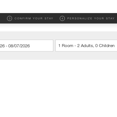
M
3
CONFIRM YOUR STAY
4
PERSONALIZE YOUR STAY
1 Room - 2 Adults, 0 Children