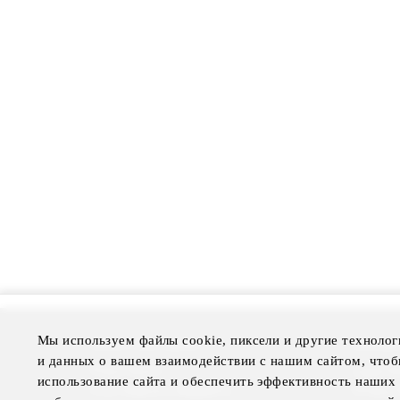
Мы используем файлы cookie, пиксели и другие технолог
More Information
Disclai
и данных о вашем взаимодействии с нашим сайтом, чтоб
Press Room
Legal N
использование сайта и обеспечить эффективность наших 
Four Seasons Magazine
Privacy 