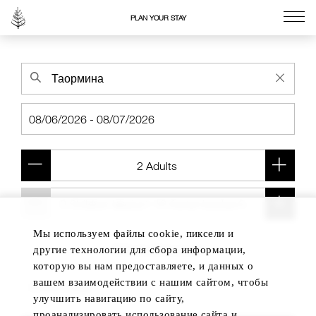
PLAN YOUR STAY
Go to the Four Seasons home page
Мы используем файлы cookie, пиксели и
Add another room
другие технологии для сбора информации,
которую вы нам предоставляете, и данных о
вашем взаимодействии с нашим сайтом, чтобы
улучшить навигацию по сайту,
проанализировать использование сайта и