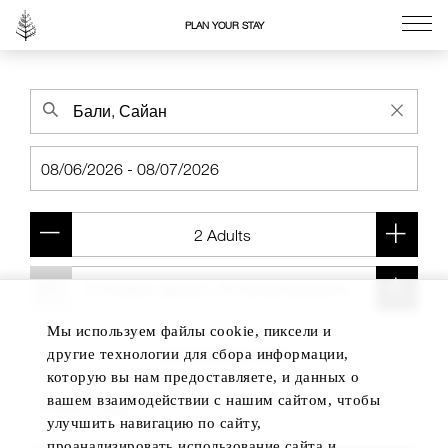
PLAN YOUR STAY
Go to the Four Seasons home page
Мы используем файлы cookie, пиксели и
Add another room
другие технологии для сбора информации,
которую вы нам предоставляете, и данных о
вашем взаимодействии с нашим сайтом, чтобы
улучшить навигацию по сайту,
проанализировать использование сайта и