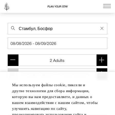
PLAN YOUR STAY
Go to the Four Seasons home page
Мы используем файлы cookie, пиксели и
Add another room
другие технологии для сбора информации,
которую вы нам предоставляете, и данных о
вашем взаимодействии с нашим сайтом, чтобы
улучшить навигацию по сайту,
проанализировать использование сайта и