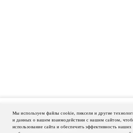
Мы используем файлы cookie, пиксели и другие технолог
More Information
Disclai
и данных о вашем взаимодействии с нашим сайтом, чтоб
Press Room
Legal N
использование сайта и обеспечить эффективность наших 
Four Seasons Magazine
Privacy 