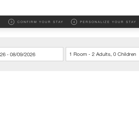
M
3
CONFIRM YOUR STAY
4
PERSONALIZE YOUR STAY
1 Room - 2 Adults, 0 Children