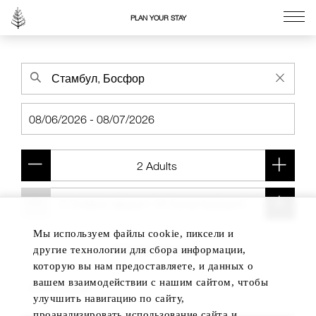
PLAN YOUR STAY
Go to the Four Seasons home page
Мы используем файлы cookie, пиксели и
Add another room
другие технологии для сбора информации,
которую вы нам предоставляете, и данных о
вашем взаимодействии с нашим сайтом, чтобы
улучшить навигацию по сайту,
проанализировать использование сайта и