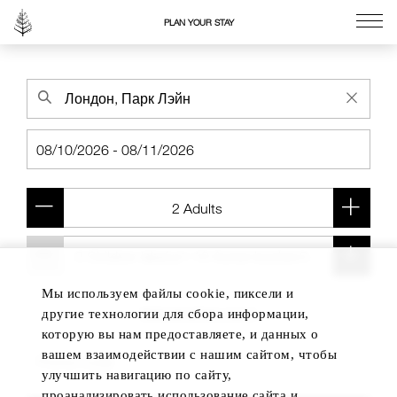
PLAN YOUR STAY
Go to the Four Seasons home page
Мы используем файлы cookie, пиксели и
Add another room
другие технологии для сбора информации,
которую вы нам предоставляете, и данных о
вашем взаимодействии с нашим сайтом, чтобы
улучшить навигацию по сайту,
проанализировать использование сайта и