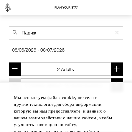
PLAN YOUR STAY
Go to the Four Seasons home page
Мы используем файлы cookie, пиксели и
Add another room
другие технологии для сбора информации,
которую вы нам предоставляете, и данных о
вашем взаимодействии с нашим сайтом, чтобы
улучшить навигацию по сайту,
проанализировать использование сайта и