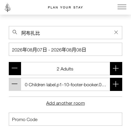
PLAN YOUR STAY
Go to the Four Seasons home page
Add another room